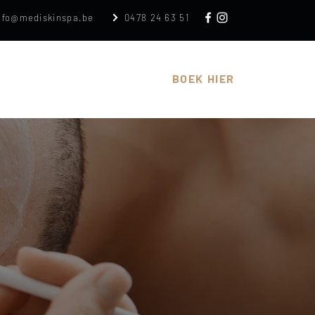
nfo@mediskinspa.be
0478 24 63 51
n
Cadeaubon
Over
BOEK HIER