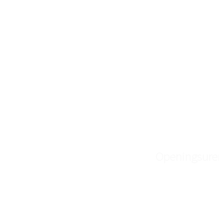
Openingsure
Skin Spa
Enkel op afspraak
Skin Boutique