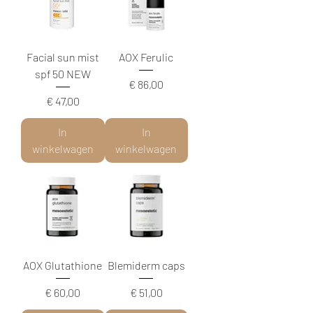
Facial sun mist
AOX Ferulic
spf 50 NEW
Prijs
€ 86,00
Prijs
€ 47,00
In
In
winkelwagen
winkelwagen
AOX Glutathione
Blemiderm caps
Prijs
Prijs
€ 60,00
€ 51,00