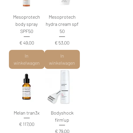
Mesoprotech
Mesoprotech
body spray
hydra cream spf
SPF50
50
Prijs
Prijs
€ 49,00
€ 53,00
In
In
winkelwagen
winkelwagen
Melan tran3x
Bodyshock
firm'up
Prijs
€ 117,00
Prijs
€ 79,00