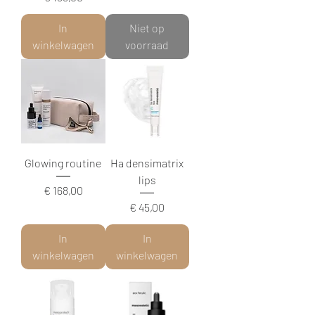
In
Niet op
winkelwagen
voorraad
Glowing routine
Ha densimatrix
lips
Prijs
€ 168,00
Prijs
€ 45,00
In
In
winkelwagen
winkelwagen