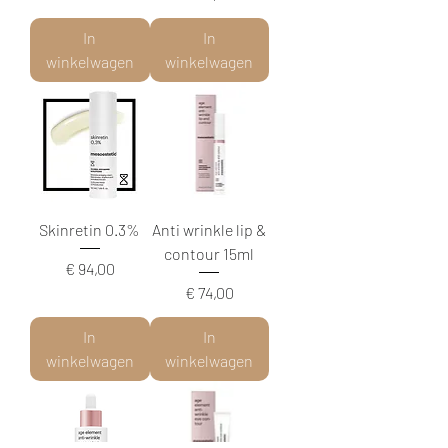
In
In
winkelwagen
winkelwagen
Skinretin 0.3%
Anti wrinkle lip &
contour 15ml
Prijs
€ 94,00
Prijs
€ 74,00
In
In
winkelwagen
winkelwagen