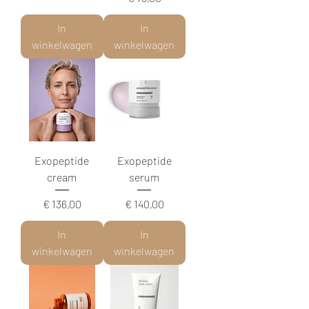
In
In
winkelwagen
winkelwagen
Exopeptide
Exopeptide
cream
serum
Prijs
Prijs
€ 136,00
€ 140,00
In
In
winkelwagen
winkelwagen