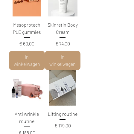
Mesoprotech
Skinretin Body
PLE gummies
Cream
Prijs
Prijs
€ 60,00
€ 74,00
In
In
winkelwagen
winkelwagen
Anti wrinkle
Lifting routine
routine
Prijs
€ 179,00
Prijs
€ 188,00