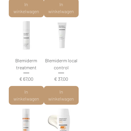
In
In
winkelwagen
winkelwagen
Blemiderm
Blemiderm local
treatment
control
Prijs
Prijs
€ 67,00
€ 37,00
In
In
winkelwagen
winkelwagen