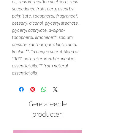
oil, rhus verniciflua peel cera, rhus
succedanea fruit, cera, ascorbyl
palmitate, tocopherol, fragrance*,
cetearyl alcohol, glyceryl stearate,
glyceryl caprylate, d-alpha-
tocopherol, limonene**, sodium
anisate, xanthan gum, lactic acid,
linalool**. *a unique secret blend of
100% natural aromatherapeutic
essential oils. ** from natural
essential oils
Gerelateerde
producten