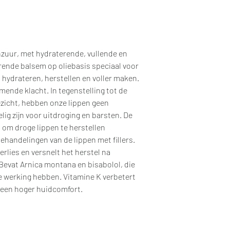
zuur, met hydraterende, vullende en
ende balsem op oliebasis speciaal voor
p hydrateren, herstellen en voller maken.
mende klacht. In tegenstelling tot de
ezicht, hebben onze lippen geen
lig zijn voor uitdroging en barsten. De
 om droge lippen te herstellen
handelingen van de lippen met fillers.
rlies en versnelt het herstel na
evat Arnica montana en bisabolol, die
 werking hebben. Vitamine K verbetert
r een hoger huidcomfort.