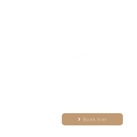
info@mediskinspa.be
0478 24 63 51
Gasthuisstraat 11, 1785 M
Boek hier