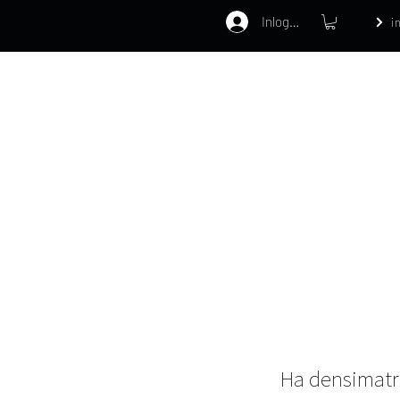
Inloggen
i
Home
Webshop
Behandelinge
Ha densimatri