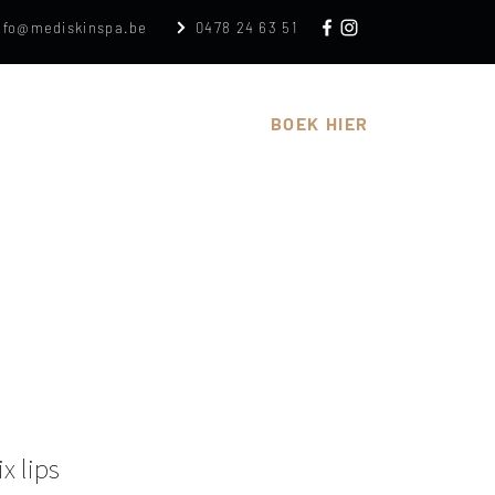
nfo@mediskinspa.be
0478 24 63 51
n
Cadeaubon
Over
BOEK HIER
x lips