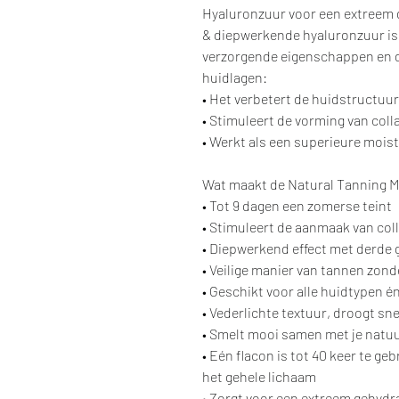
Hyaluronzuur voor een extreem 
& diepwerkende hyaluronzuur is
verzorgende eigenschappen en dr
huidlagen:​
​• Het verbetert de huidstructuur
• Stimuleert de vorming van col
• Werkt als een superieure moist
Wat maakt de Natural Tanning M
• Tot 9 dagen een zomerse teint
• Stimuleert de aanmaak van col
• Diepwerkend effect met derde
• Veilige manier van tannen zond
• Geschikt voor alle huidtypen é
• Vederlichte textuur, droogt sne
• Smelt mooi samen met je natuu
• Eén flacon is tot 40 keer te geb
het gehele lichaam
• Zorgt voor een extreem gehydr