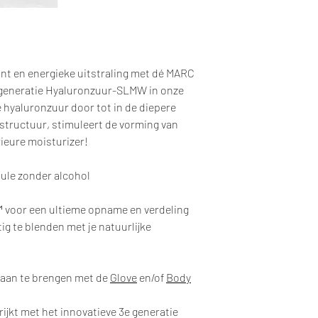
int en energieke uitstraling met dé MARC
generatie Hyaluronzuur-SLMW in onze
 hyaluronzuur door tot in de diepere
dstructuur, stimuleert de vorming van
ieure moisturizer!
mule zonder alcohol
™ voor een ultieme opname en verdeling
g te blenden met je natuurlijke
 aan te brengen met de
Glove
en/of
Body
ijkt met het innovatieve 3e generatie