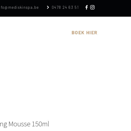
nfo@mediskinspa.be
0478 24 63 51
n
Cadeaubon
Over
BOEK HIER
ing Mousse 150ml