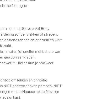
sche self-tan geur
 aan met onze
Glove
en/of
Body
verdeling zonder vlekken of strepen.
op de handschoen en/of brush en wrijf
de huid.
e minuten (of sneller met behulp van
weer gewoon aankleden.
 ingewerkt. Hierna kun je ook weer
 rechtop om lekken en onnodig
Dus NIET ondersteboven pompen, NIET
rengen van de Mousse op de Glove en
e lade of kast.