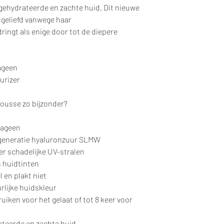
gehydrateerde en zachte huid. Dit nieuwe
 geliefd vanwege haar
ingt als enige door tot de diepere
lageen
urizer
ousse zo bijzonder?
lageen
 generatie hyaluronzuur SLMW
er schadelijke UV-stralen
n huidtinten
l en plakt niet
rlijke huidskleur
ruiken voor het gelaat of tot 8 keer voor
ateerde en zachte huid