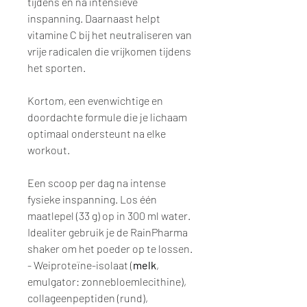
tijdens en na intensieve
inspanning. Daarnaast helpt
vitamine C bij het neutraliseren van
vrije radicalen die vrijkomen tijdens
het sporten.
Kortom, een evenwichtige en
doordachte formule die je lichaam
optimaal ondersteunt na elke
workout.
Een scoop per dag na intense
fysieke inspanning. Los één
maatlepel (33 g) op in 300 ml water.
Idealiter gebruik je de RainPharma
shaker om het poeder op te lossen.
- Weiproteïne-isolaat (
melk
,
emulgator: zonnebloemlecithine),
collageenpeptiden (rund),