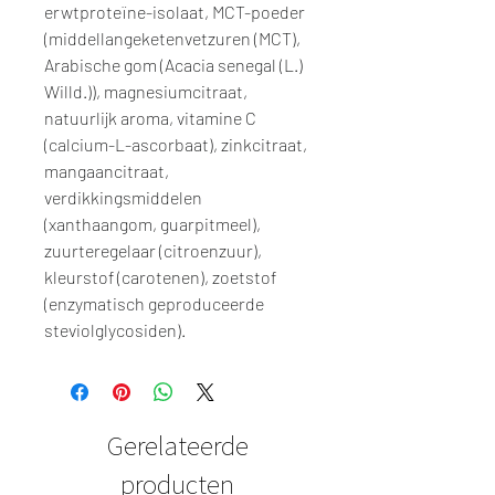
erwtproteïne-isolaat, MCT-poeder
(middellangeketenvetzuren (MCT),
Arabische gom (Acacia senegal (L.)
Willd.)), magnesiumcitraat,
natuurlijk aroma, vitamine C
(calcium-L-ascorbaat), zinkcitraat,
mangaancitraat,
verdikkingsmiddelen
(xanthaangom, guarpitmeel),
zuurteregelaar (citroenzuur),
kleurstof (carotenen), zoetstof
(enzymatisch geproduceerde
steviolglycosiden).
Gerelateerde
producten