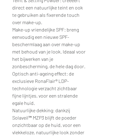
Teint & Setting Powder: creeëert
direct een natuurlijke teint en ook
te gebruiken als fixerende touch
over make-up.
Make-up vriendelijke SPF: breng
eenvoudig een nieuwe SPF-
beschermlaag aan over make-up
met behoud van je look. Ideaal voor
het bijwerken van je
zonbescherming, de hele dag door.
Optisch anti-ageing effect: de
exclusieve RonaFlair® LDP-
technologie verzacht zichtbaar
fijne lijntjes, voor een stralende
egale huid.
Natuurlijke dekking: dankzij
Solaveil™ MZP3 blijft de poeder
onzichtbaar op de huid, voor een
vlekkeloze, natuurlijke look zonder