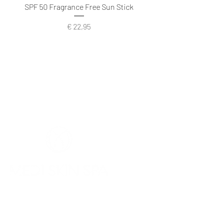
SPF 50 Fragrance Free Sun Stick
Prijs
€ 22,95
info@mediskinspa.be