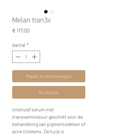
Melan tran3x
Prijs
€ 117,00
Aantal
*
Plaats in winkelwagen
Nu kopen
Intensief serum met
tranexaminezuur geschikt voor de
behandeling van pigmentvlekken of
acne littekens. De huid is