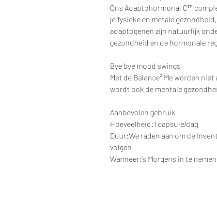
Ons Adaptohormonal C™ complex 
je fysieke en metale gezondhei
adaptogenen zijn natuurlijk on
gezondheid en de hormonale reg
Bye bye mood swings
Met de Balance² Me worden niet 
wordt ook de mentale gezondhe
Aanbevolen gebruik
Hoeveelheid:1 capsule/dag
Duur:We raden aan om de Insent
volgen
Wanneer:‘s Morgens in te nemen