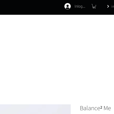
Inloggen
i
Home
Webshop
Behandelinge
Balance² Me