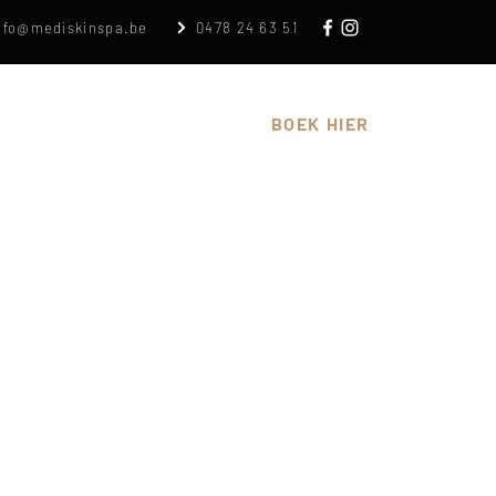
nfo@mediskinspa.be
0478 24 63 51
n
Cadeaubon
Over
BOEK HIER