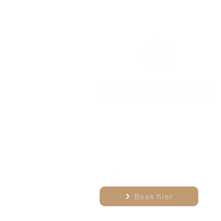
info@mediskinspa.be
0478 24 63 51
Gasthuisstraat 11, 1785 M
Boek hier