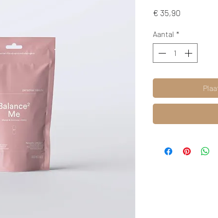
Prijs
€ 35,90
Aantal
*
Plaa