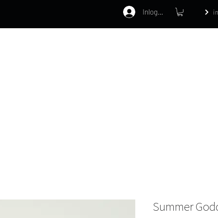
Inloggen
i
Home
Webshop
Behandelinge
Summer God