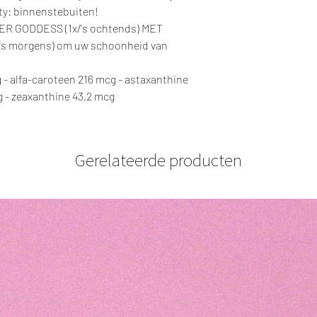
ty: binnenstebuiten!
 GODDESS (1x/'s ochtends) MET
's morgens) om uw schoonheid van
 - alfa-caroteen 216 mcg - astaxanthine
g - zeaxanthine 43,2 mcg
Gerelateerde producten