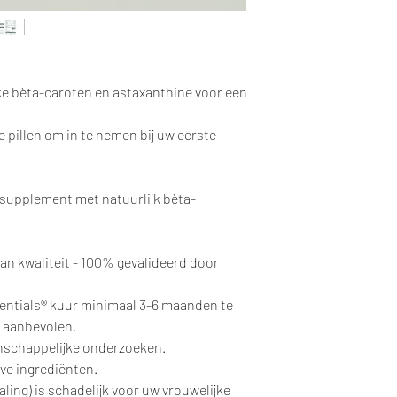
ke bèta-caroten en astaxanthine voor een
 pillen om in te nemen bij uw eerste
supplement met natuurlijk bèta-
n kwaliteit - 100% gevalideerd door
entials® kuur minimaal 3-6 maanden te
t aanbevolen.
schappelijke onderzoeken.
eve ingrediënten.
ing) is schadelijk voor uw vrouwelijke