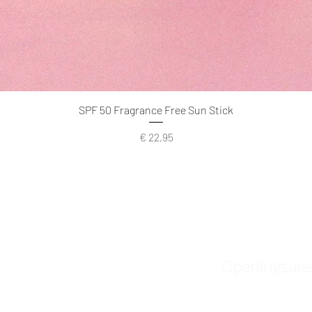
SPF 50 Fragrance Free Sun Stick
Prijs
€ 22,95
Openingsure
Skin Spa