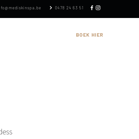
nfo@mediskinspa.be
0478 24 63 51
n
Cadeaubon
Over
BOEK HIER
dess