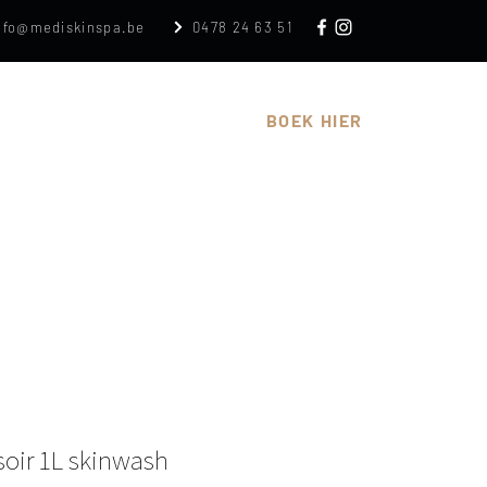
nfo@mediskinspa.be
0478 24 63 51
n
Cadeaubon
Over
BOEK HIER
soir 1L skinwash