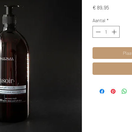
Prijs
€ 89,95
Aantal
*
Plaa