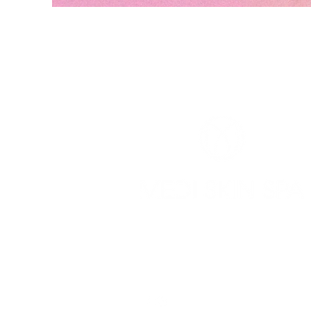
info@mediskinspa.be
0478 24 63 51
Gasthuisstraat 11, 1785 M