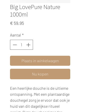
Big LovePure Nature
1000ml
Prijs
€ 59,95
Aantal
*
Plaats in winkelwagen
Nu kopen
Een heerlijke douche is de ultieme
ontspanning. Met een plantaardige
douchegel zorg je ervoor dat ook je
huid van dit dagelijkse ritueel