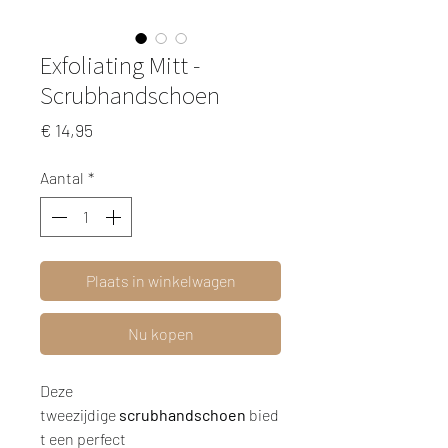
Exfoliating Mitt -
Scrubhandschoen
Prijs
€ 14,95
Aantal
*
Plaats in winkelwagen
Nu kopen
Deze
tweezijdige
scrub
handschoen
bied
t een perfect