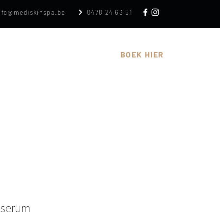
nfo@mediskinspa.be
0478 24 63 51
n
Cadeaubon
Over
BOEK HIER
 serum