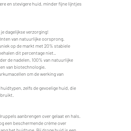
e en stevigere huid, minder fijne lijntjes
je dagelijkse verzorging!
ënten van natuurlijke oorsprong.
 uniek op de markt met 20% stabiele
ehalen dit percentage niet..
nder de nadelen, 100% van natuurlijke
 en van biotechnologie.
urkumacellen om de werking van
huidtypen, zelfs de gevoelige huid, die
bruikt.
8 druppels aanbrengen over gelaat en hals.
nog een beschermende crème over
ng het huidtype. Bij droge huid is een