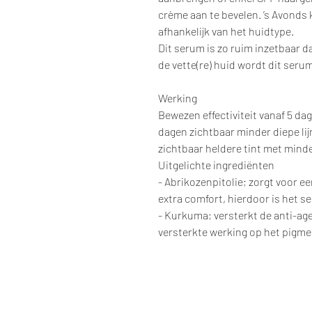
crème aan te bevelen. ’s Avonds
afhankelijk van het huidtype.
Dit serum is zo ruim inzetbaar d
de vette(re) huid wordt dit se
Werking
Bewezen effectiviteit vanaf 5 dag
dagen zichtbaar minder diepe lij
zichtbaar heldere tint met mind
Uitgelichte ingrediënten
- Abrikozenpitolie; zorgt voor e
extra comfort, hierdoor is het s
- Kurkuma; versterkt de anti-ag
versterkte werking op het pigme