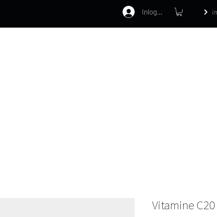
Inloggen
i
Home
Webshop
Behandelinge
Vitamine C20