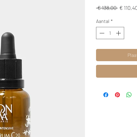
Normal
 € 138,00 
€ 110,4
prijs
Aantal
*
Plaa