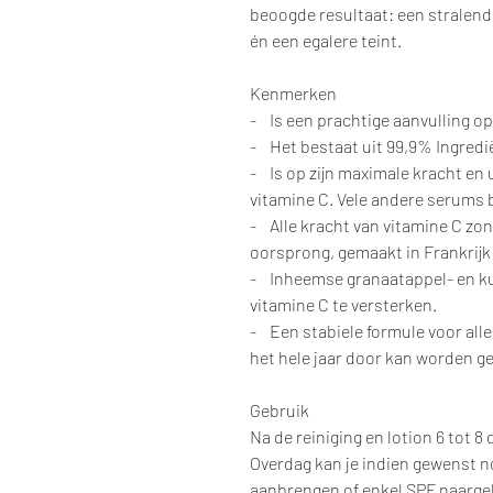
beoogde resultaat: een stralender
én een egalere teint.
Kenmerken
- Is een prachtige aanvulling op 
- Het bestaat uit 99,9% Ingredi
- Is op zijn maximale kracht en
vitamine C. Vele andere serums b
- Alle kracht van vitamine C zo
oorsprong, gemaakt in Frankrijk
- Inheemse granaatappel- en k
vitamine C te versterken.
- Een stabiele formule voor alle 
het hele jaar door kan worden ge
Gebruik
Na de reiniging en lotion 6 tot 
Overdag kan je indien gewenst 
aanbrengen of enkel SPF naargela