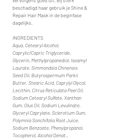
vervolgens goed uit. Bij sterk
beschadigd haar gebruik je Shine &
Repair Hair Mask in de beginfase
dagelijks.
INGREDIENTS
Aqua, Cetearyl Alcohol,
Caprylic/Capric Triglyceride,
Glycerin, Methylpropanediol, Isoamyl
Laurate, Simmondsia Chinensis
Seed Oil, Butyrospermum Parkii
Butter, Stearic Acid, Caprylyl Glycol,
Lecithin, Citrus Reticulata Peel Oil,
Sodium Cetearyl Sulfate, Xanthan
Gum, Olus Oil, Sodium Levulinate,
Glyceryl Caprylate, Sclerotium Gum,
Polymnia Sonchifolia Root Juice,
Sodium Benzoate, Phenylpropanol,
Tocopherol, Alcohol Denat.,