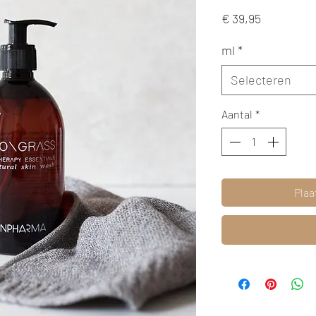
Prijs
€ 39,95
ml
*
Selecteren
Aantal
*
Plaa