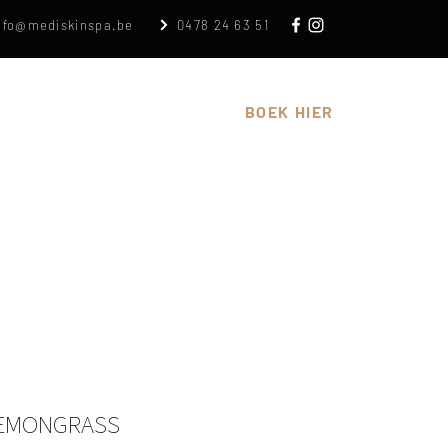
nfo@mediskinspa.be
0478 24 63 51
n
Cadeaubon
Over
BOEK HIER
LEMONGRASS