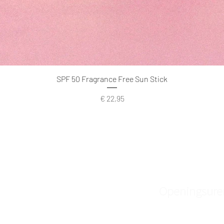
SPF 50 Fragrance Free Sun Stick
Prijs
€ 22,95
Openingsure
Skin Spa