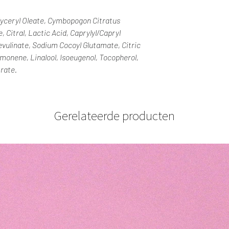
Glyceryl Oleate, Cymbopogon Citratus
, Citral, Lactic Acid, Caprylyl/Capryl
evulinate, Sodium Cocoyl Glutamate, Citric
imonene, Linalool, Isoeugenol, Tocopherol,
rate.
Gerelateerde producten